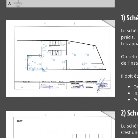
1) Sch
Le sché
précis.
Les app
On retro
de l’ins
Il doit 
Or
In
Pr
2) Sch
Le schém
C’est u