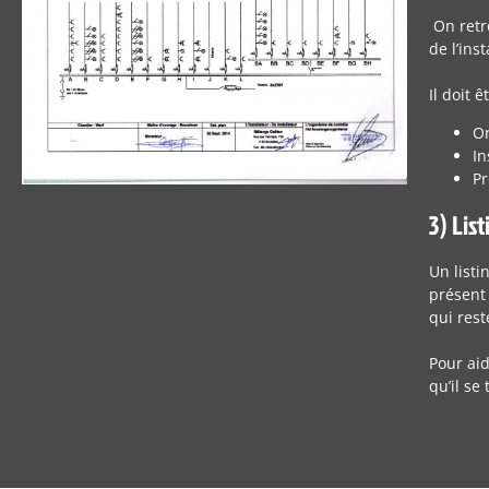
On retro
de l’ins
Il doit 
Or
In
Pr
3) Lis
Un listi
présent 
qui rest
Pour aid
qu’il se